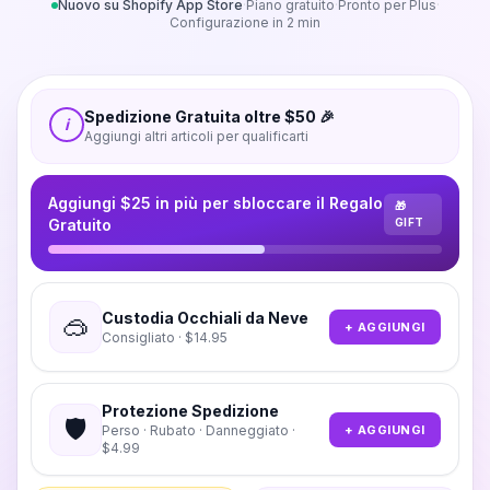
Nuovo su Shopify App Store
·
Piano gratuito
·
Pronto per Plus
·
Configurazione in 2 min
Spedizione Gratuita oltre $50 🎉
i
Aggiungi altri articoli per qualificarti
Aggiungi $25 in più per sbloccare il Regalo
🎁
Gratuito
GIFT
Custodia Occhiali da Neve
🥽
+ AGGIUNGI
Consigliato · $14.95
Protezione Spedizione
🛡️
+ AGGIUNGI
Perso · Rubato · Danneggiato ·
$4.99