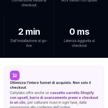
Conversione media al
AOV medio con upsell
checkout
2 min
0 ms
Dall'installazione al go-
Latenza aggiunta al
live
checkout
Ottimizza l'intero funnel di acquisto. Non solo il
checkout.
Cartylabs offre anche un
cassetto carrello Shopify
con upsell, barra di avanzamento premi e checkout
in un clic
, per catturare ricavi in ogni fase, dalla
navigazione alla conferma dell'ordine.