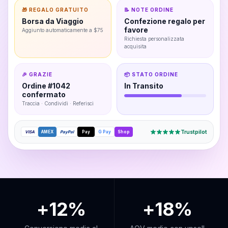
🎁 REGALO GRATUITO
📝 NOTE ORDINE
Borsa da Viaggio
Confezione regalo per
favore
Aggiunto automaticamente a $75
Richiesta personalizzata
acquisita
🎉 GRAZIE
📦 STATO ORDINE
Ordine #1042
In Transito
confermato
Traccia · Condividi · Referisci
Trustpilot
VISA
AMEX
PayPal
Pay
G Pay
Shop
+12%
+18%